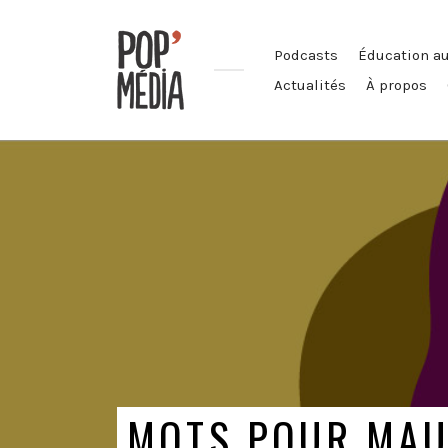
Podcasts
Éducation a
Actualités
À propos
Ouvrons
nos
oreilles
!
MOTS POUR MAU