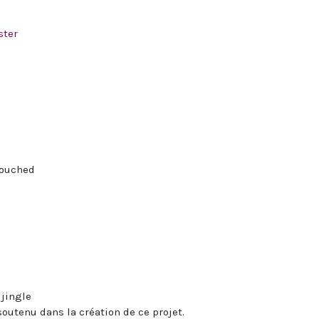
ster
)
ntouched
 jingle
soutenu dans la création de ce projet.