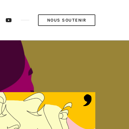
ram
LinkedIn
YouTube
NOUS SOUTENIR
op’
Pop’
Média
Média