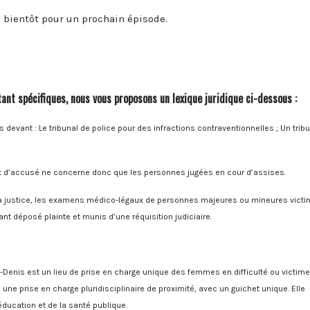
à bientôt pour un prochain épisode.
nt spécifiques, nous vous proposons un lexique juridique ci-dessous :
s devant : Le tribunal de police pour des infractions contraventionnelles ; Un trib
t d’accusé ne concerne donc que les personnes jugées en cour d’assises.
la justice, les examens médico-légaux de personnes majeures ou mineures vict
nt déposé plainte et munis d’une réquisition judiciaire.
enis est un lieu de prise en charge unique des femmes en difficulté ou victim
 une prise en charge pluridisciplinaire de proximité, avec un guichet unique. Elle
éducation et de la santé publique.