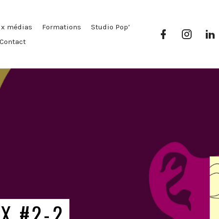
ux médias
Formations
Studio Pop’
Facebook
Instag
Pop’
Pop’
P
Contact
Média
Média
X #2-2