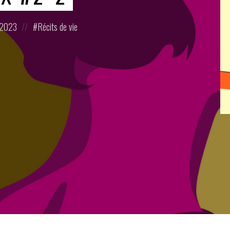
Posted
r 2023
Récits de vie
in: