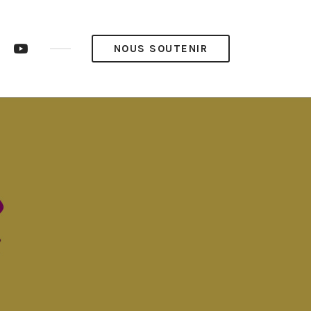
ram
LinkedIn
YouTube
NOUS SOUTENIR
op’
Pop’
Média
Média