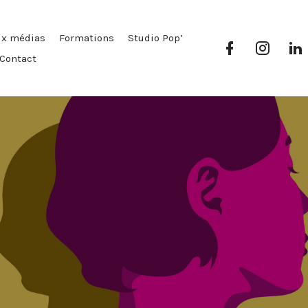
ux médias
Formations
Studio Pop’
Facebook
Instag
Pop’
Pop’
P
Contact
Média
Média