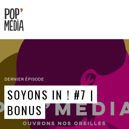
Ouvrons
nos
oreilles
!
DERNIER ÉPISODE
SOYONS IN ! #7 |
BONUS