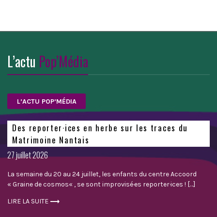
L’actu
Pop’Média
L’ACTU POP’MÉDIA
Des reporter·ices en herbe sur les traces du
Matrimoine Nantais
Posted
27 juillet 2026
on
La semaine du 20 au 24 juillet, les enfants du centre Accoord
« Graine de cosmos« , se sont improvisé·es reporter·ices ! […]
LIRE LA SUITE