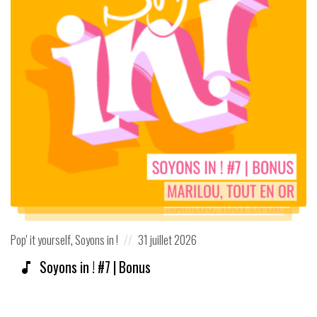
Posted
Posted
Pop' it yourself
,
Soyons in !
31 juillet 2026
in:
on
Soyons in ! #7 | Bonus