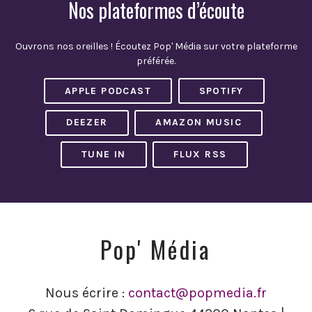
f
Nos plateformes d’écoute
f
i
c
Ouvrons nos oreilles ! Écoutez Pop' Média sur votre plateforme
h
préférée.
é
s
APPLE PODCAST
SPOTIFY
d
a
DEEZER
AMAZON MUSIC
n
s
TUNE IN
FLUX RSS
l
e
C
A
P
T
Pop' Média
C
H
A
Nous écrire :
contact@popmedia.fr
p
o