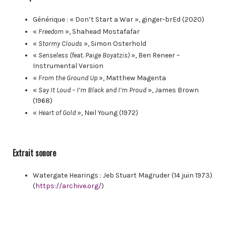
Générique : « Don’t Start a War », ginger-brEd (2020)
«
Freedom
», Shahead Mostafafar
«
Stormy Clouds
», Simon Osterhold
«
Senseless (feat. Paige Boyatzis)
», Ben Reneer –
Instrumental Version
«
From the Ground Up
», Matthew Magenta
«
Say It Loud – I’m Black and I’m Proud
», James Brown
(1968)
«
Heart of Gold
», Neil Young (1972)
Extrait sonore
Watergate Hearings : Jeb Stuart Magruder (14 juin 1973)
(
https://archive.org/
)