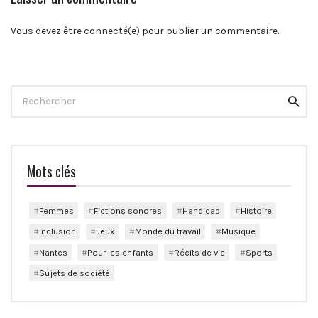
Vous devez être connecté(e) pour publier un commentaire.
Search
Reche
for:
Mots clés
Femmes
Fictions sonores
Handicap
Histoire
Inclusion
Jeux
Monde du travail
Musique
Nantes
Pour les enfants
Récits de vie
Sports
Sujets de société