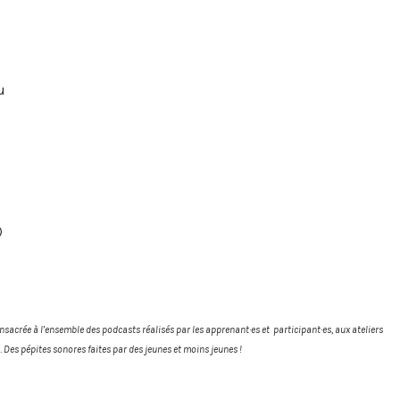
u
)
onsacrée à l’ensemble des podcasts réalisés par les apprenant·es et participant·es, aux ateliers
… Des pépites sonores faites par des jeunes et moins jeunes !