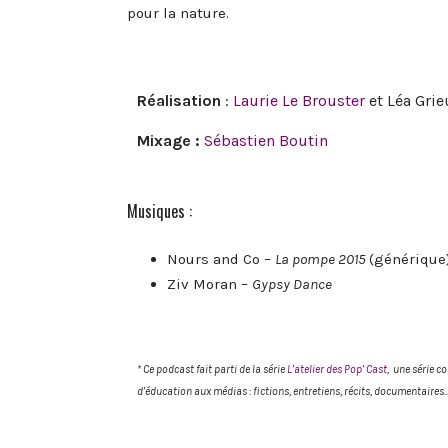
pour la nature.
Réalisation
:
Laurie Le Brouster
et Léa Grie
Mixage :
Sébastien Boutin
Musiques :
Nours and Co –
La pompe 2015
(générique
Ziv Moran –
Gypsy Dance
* Ce podcast fait parti de la série
L’atelier
des
Pop’ Cast
, une série c
d’éducation aux médias : fictions, entretiens, récits, documentaires