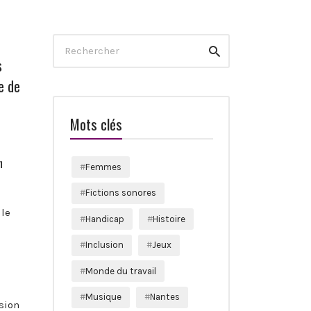
Search
Rechercher
for:
s
e de
Mots clés
n
Femmes
Fictions sonores
lle
Handicap
Histoire
Inclusion
Jeux
Monde du travail
Musique
Nantes
ssion