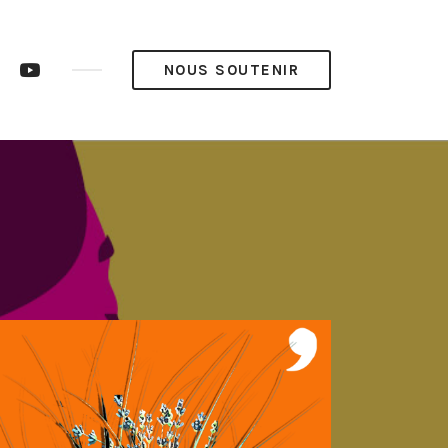
ram
LinkedIn
YouTube
NOUS SOUTENIR
op’
Pop’
Média
Média