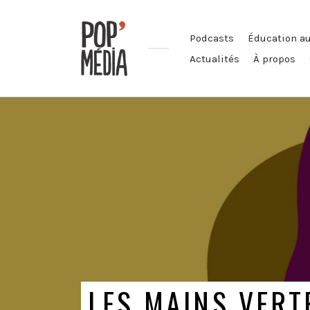
Podcasts
Éducation a
Actualités
À propos
Ouvrons
nos
oreilles
!
LES MAINS VERT