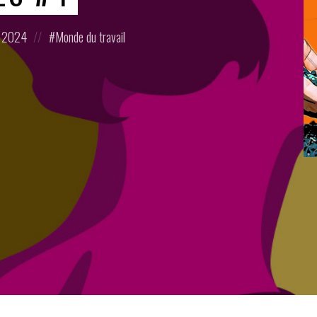
Posted
r 2024
Monde du travail
in: