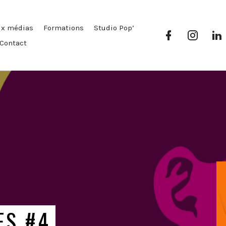
ux médias
Formations
Studio Pop’
Facebook
Instag
Pop’
Pop’
P
Contact
Média
Média
ES #4