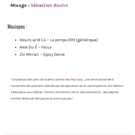
Mixage :
Sébastien Boutin
Musiques :
Nours and Co –
La pompe 2015
(générique)
Awa Du É –
Facus
Ziv Moran –
Gypsy Dance
* Ce podcast fait parti de la série
L’atelier
des
Pop’ Cast
, une série consacrée à
l’ensemble des podcasts réalisés par les apprenant·es et participant·es, aux ateliers
d’éducation aux médias : fictions, entretiens, récits, documentaires… Des pépites
sonores faites par des jeunes et moins jeunes !