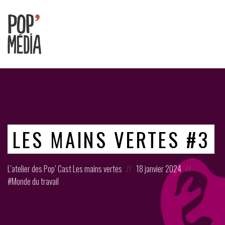
Ouvrons
nos
oreilles
!
LES MAINS VERTES #3
Posted
Posted
Posted
L’atelier des Pop’ Cast
Les mains vertes
18 janvier 2024
in:
on
in:
Monde du travail