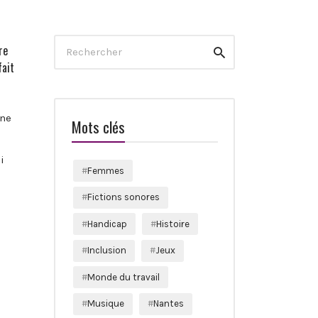
Search
re
Rechercher
for:
fait
une
Mots clés
i
Femmes
Fictions sonores
Handicap
Histoire
Inclusion
Jeux
Monde du travail
Musique
Nantes