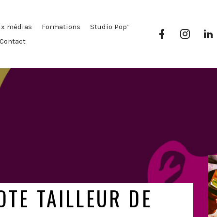
ux médias
Formations
Studio Pop’
Facebook
Instag
Pop’
Pop’
P
Contact
Média
Média
OTE TAILLEUR DE