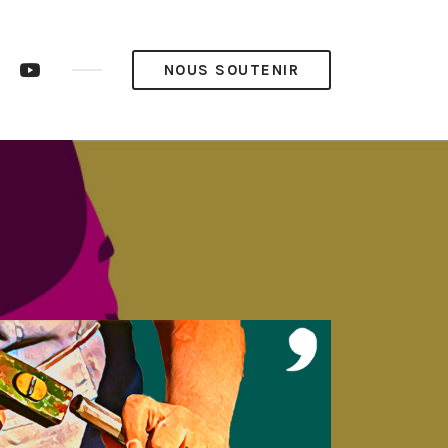
ram
LinkedIn
YouTube
NOUS SOUTENIR
op’
Pop’
Média
Média