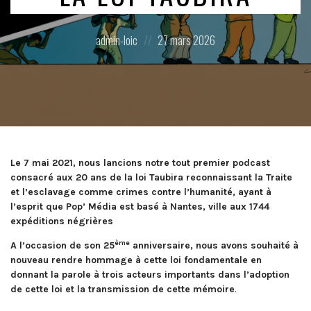
Posted
Posted
admin-loic
27 mars 2026
by:
on
Le 7 mai 2021, nous lancions notre tout premier podcast
consacré aux 20 ans de la loi Taubira reconnaissant la Traite
et l’esclavage comme crimes contre l’humanité, ayant à
l’esprit que Pop’ Média est basé à Nantes, ville aux 1744
expéditions négrières
ème
A l’occasion de son 25
anniversaire, nous avons souhaité à
nouveau rendre hommage à cette loi fondamentale en
donnant la parole à trois acteurs importants dans l’adoption
de cette loi et la transmission de cette mémoire
.