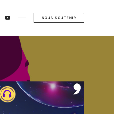
ram
LinkedIn
YouTube
NOUS SOUTENIR
op’
Pop’
Média
Média