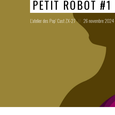
PETIT ROBOT #1
Posted
Posted
L’atelier des Pop’ Cast
ZX-27
26 novembre 2024
in:
on