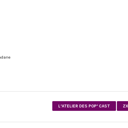
adane
L’ATELIER DES POP’ CAST
ZX