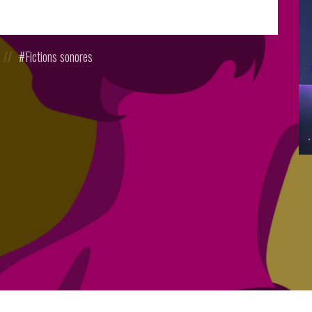
Posted
Fictions sonores
in: