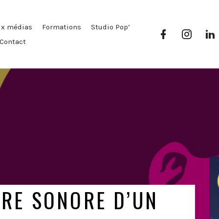
ux médias
Formations
Studio Pop’
Facebook
Instag
Pop’
Pop’
P
Contact
Média
Média
TURE SONORE D’UN