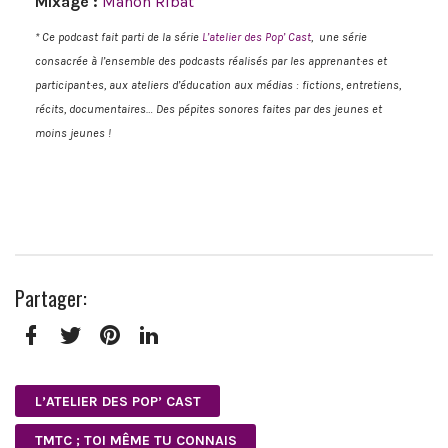
Mixage :
Manon Ribat
* Ce podcast fait parti de la série
L’atelier des Pop’ Cast
, une série
consacrée à l’ensemble des podcasts réalisés par les apprenant·es et
participant·es, aux ateliers d’éducation aux médias : fictions, entretiens,
récits, documentaires… Des pépites sonores faites par des jeunes et
moins jeunes !
Partager:
Facebook
Twitter
Pinterest
LinkedIn
L’ATELIER DES POP’ CAST
TMTC ; TOI MÊME TU CONNAIS