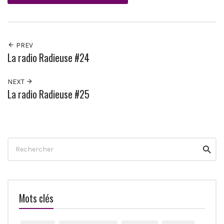
PREV
La radio Radieuse #24
NEXT
La radio Radieuse #25
Search
Reche
for:
Mots clés