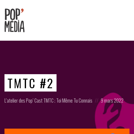
Ouvrons
nos
oreilles
!
TMTC #2
Posted
Posted
L’atelier des Pop’ Cast
TMTC ; Toi Même Tu Connais
9 mars 2022
in:
on