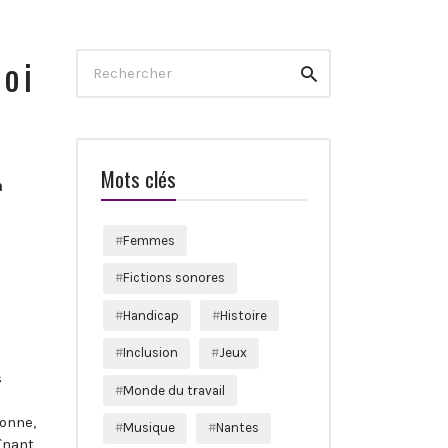
soi
Search
Rechercher
for:
Mots clés
a
Femmes
e
Fictions sonores
Handicap
Histoire
Inclusion
Jeux
s
Monde du travail
sonne,
Musique
Nantes
înant