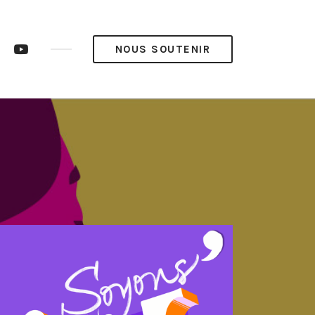
ram
LinkedIn
YouTube
NOUS SOUTENIR
op’
Pop’
Média
Média