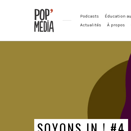
Podcasts
Éducation a
Actualités
À propos
Ouvrons
nos
oreilles
!
SOYONS IN ! #4