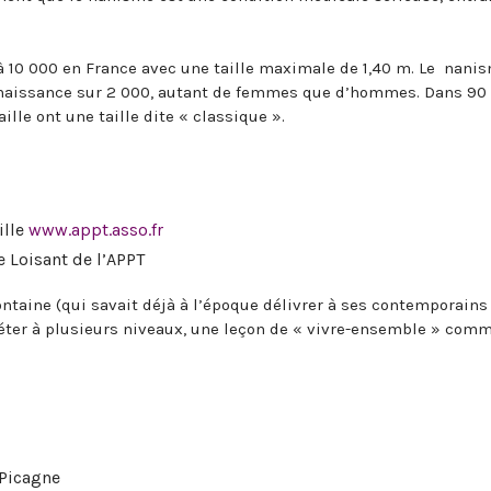
 à 10 000 en France avec une taille maximale de 1,40 m. Le nani
1 naissance sur 2 000, autant de femmes que d’hommes. Dans 90
ille ont une taille dite « classique ».
ille
www.appt.asso.fr
 Loisant de l’APPT
 Fontaine (qui savait déjà à l’époque délivrer à ses contemporains
réter à plusieurs niveaux, une leçon de « vivre-ensemble » com
 Picagne