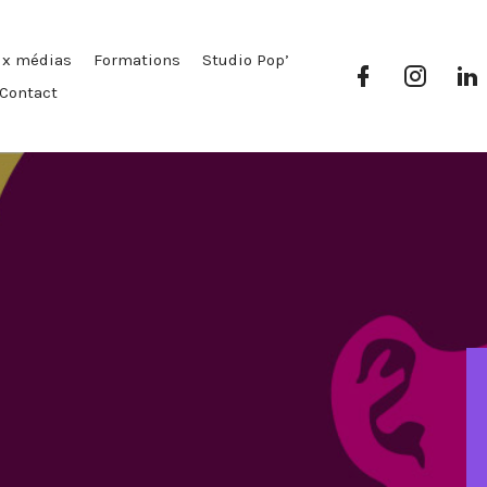
ux médias
Formations
Studio Pop’
Facebook
Instag
Pop’
Pop’
P
Contact
Média
Média