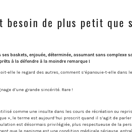
t besoin de plus petit que 
ns ses baskets, enjouée, déterminée, assumant sans complexe s
s prêts à la défendre à la moindre remarque !
it-elle le regard des autres, comment s’épanouie-t-elle dans l
nage d’une grande sincérité. Rare !
t utilisé comme une insulte dans les cours de récréation ou repri
ue », le terme est aujourd’hui proscrit quand il s’agit de parler
rmulation est désormais privilégiée, plus respectueuse de la per
ement que le nanisme est une condition médicale sérieuse, entra