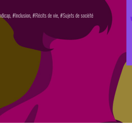
ed
ndicap
,
Inclusion
,
Récits de vie
,
Sujets de société