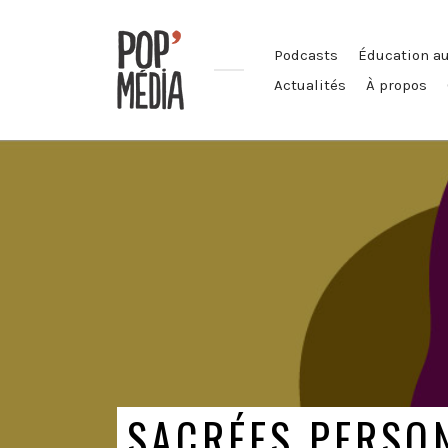
Podcasts
Éducation a
Actualités
À propos
Ouvrons
nos
oreilles
!
SACRÉES PERSO