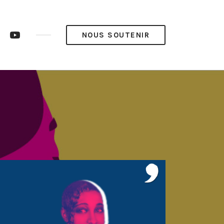
ram
LinkedIn
YouTube
NOUS SOUTENIR
op’
Pop’
Média
Média