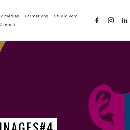
ux médias
Formations
Studio Pop’
Facebook
Instag
Pop’
Pop’
P
Contact
Média
Média
NNAGES#4