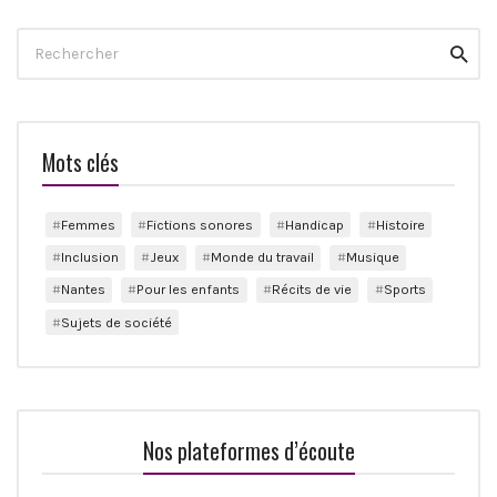
Search
Reche
for:
Mots clés
Femmes
Fictions sonores
Handicap
Histoire
Inclusion
Jeux
Monde du travail
Musique
Nantes
Pour les enfants
Récits de vie
Sports
Sujets de société
Nos plateformes d’écoute