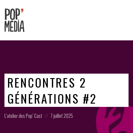
Ouvrons
nos
oreilles
!
RENCONTRES 2
GÉNÉRATIONS #2
Posted
Posted
L’atelier des Pop’ Cast
7 juillet 2025
in:
on