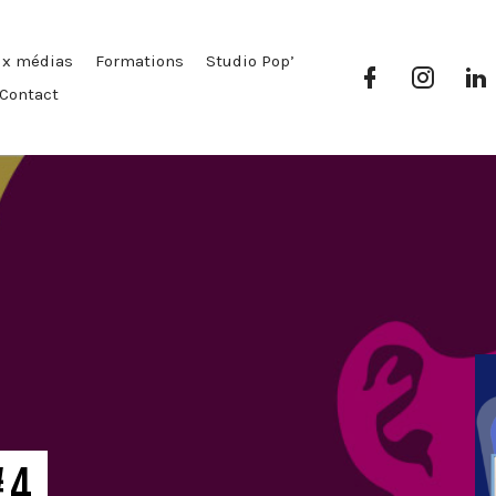
ux médias
Formations
Studio Pop’
Facebook
Instag
Pop’
Pop’
P
Contact
Média
Média
#4