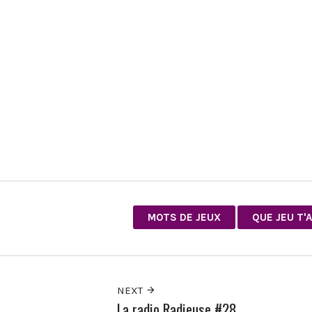
MOTS DE JEUX
QUE JEU T'
NEXT
La radio Radieuse #28