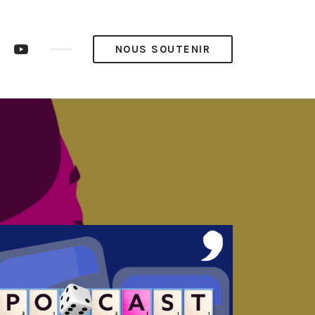
ram
LinkedIn
YouTube
NOUS SOUTENIR
op’
Pop’
Média
Média