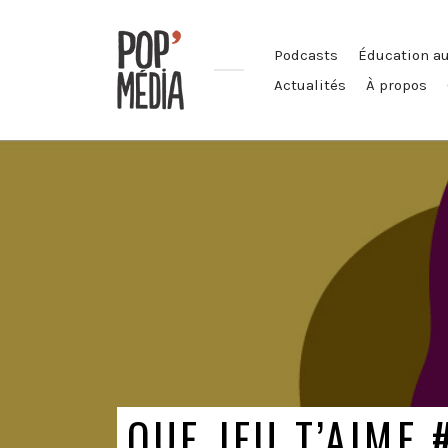
Podcasts
Éducation a
Actualités
À propos
Ouvrons
nos
oreilles
!
QUE JEU T’AIME 