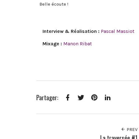
Belle écoute !
Interview & Réalisation :
Pascal Massiot
Mixage :
Manon Ribat
Partager:
Facebook
Twitter
Pinterest
LinkedIn
PREV
La traversée #1