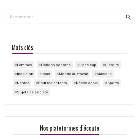
Search
Reche
for:
Mots clés
Femmes
Fictions sonores
Handicap
Histoire
Inclusion
Jeux
Monde du travail
Musique
Nantes
Pour les enfants
Récits de vie
Sports
Sujets de société
Nos plateformes d’écoute