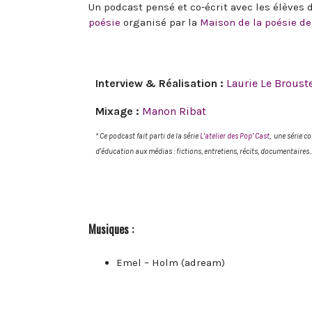
Un podcast pensé et co-écrit avec les élèves
poésie
organisé par la
Maison de la poésie d
Interview & Réalisation :
Laurie Le Broust
Mixage :
Manon Ribat
* Ce podcast fait parti de la série
L’atelier des Pop’ Cast
, une série c
d’éducation aux médias : fictions, entretiens, récits, documentaires
Musiques :
Emel – Holm (adream)