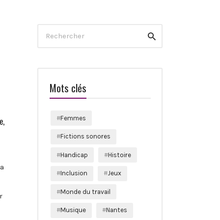
Search
Rechercher
for:
Mots clés
Femmes
e,
Fictions sonores
Handicap
Histoire
la
Inclusion
Jeux
Monde du travail
r
Musique
Nantes