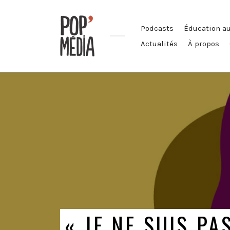
Podcasts
Éducation a
Actualités
À propos
Ouvrons
nos
oreilles
!
« JE NE SUIS PA