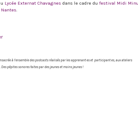
 du
Lycée Externat Chavagnes
dans le cadre du
festival Midi Minu
e Nantes
.
er
onsacrée à l’ensemble des podcasts réalisés par les apprenant·es et participant·es, aux ateliers
… Des pépites sonores faites par des jeunes et moins jeunes !