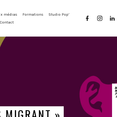
ux médias
Formations
Studio Pop’
Facebook
Instag
Pop’
Pop’
P
Contact
Média
Média
S MIGRANT »