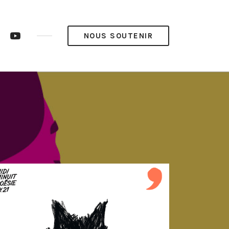
ram
LinkedIn
YouTube
NOUS SOUTENIR
op’
Pop’
Média
Média