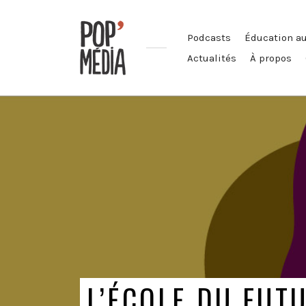
Podcasts
Éducation a
Actualités
À propos
Ouvrons
nos
oreilles
!
L’ÉCOLE DU FUT