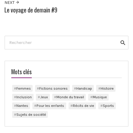
NEXT
Le voyage de demain #9
Search
Reche
for:
Mots clés
Femmes
Fictions sonores
Handicap
Histoire
Inclusion
Jeux
Monde du travail
Musique
Nantes
Pour les enfants
Récits de vie
Sports
Sujets de société