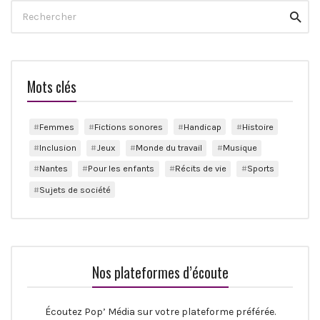
Search
Reche
for:
Mots clés
Femmes
Fictions sonores
Handicap
Histoire
Inclusion
Jeux
Monde du travail
Musique
Nantes
Pour les enfants
Récits de vie
Sports
Sujets de société
Nos plateformes d’écoute
Écoutez Pop’ Média sur votre plateforme préférée.