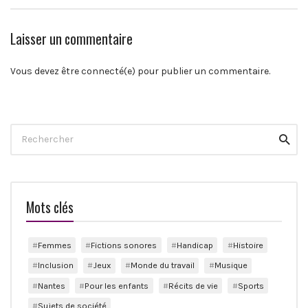
Laisser un commentaire
Vous devez être connecté(e) pour publier un commentaire.
Search
Reche
for:
Mots clés
Femmes
Fictions sonores
Handicap
Histoire
Inclusion
Jeux
Monde du travail
Musique
Nantes
Pour les enfants
Récits de vie
Sports
Sujets de société