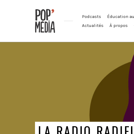
Podcasts
Éducation a
Actualités
À propos
Ouvrons
nos
oreilles
!
LA RADIO RADIE