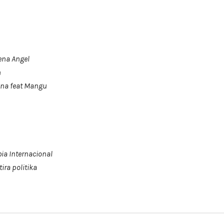
ena Angel
n
ana feat Mangu
a Internacional
ira politika