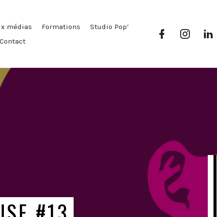
ux médias
Formations
Studio Pop’
Facebook
Instag
Pop’
Pop’
P
Contact
Média
Média
USE #13