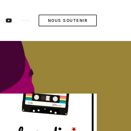
ram
LinkedIn
YouTube
NOUS SOUTENIR
op’
Pop’
Média
Média