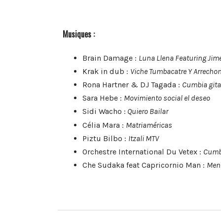
Musiques :
Brain Damage :
Luna Llena Featuring Jim
Krak in dub :
Viche Tumbacatre Y Arrecho
Rona Hartner & DJ Tagada :
Cumbia git
Sara Hebe :
Movimiento social el deseo
Sidi Wacho :
Quiero Bailar
Célia Mara :
Matriaméricas
Piztu Bilbo :
Itzali MTV
Orchestre International Du Vetex :
Cumbi
Che Sudaka feat Capricornio Man :
Ment