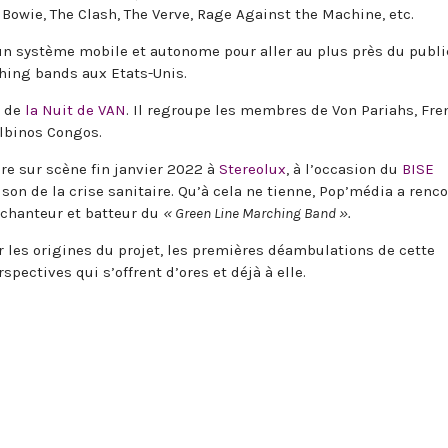
 Bowie, The Clash, The Verve, Rage Against the Machine, etc.
n système mobile et autonome pour aller au plus près du publi
hing bands aux Etats-Unis.
n de
la Nuit de VAN
. Il regroupe les membres de Von Pariahs, Fre
lbinos Congos.
re sur scène fin janvier 2022 à
Stereolux
, à l’occasion du
BISE
son de la crise sanitaire. Qu’à cela ne tienne, Pop’média a renc
 chanteur et batteur du
« Green Line Marching Band ».
r les origines du projet, les premières déambulations de cette
pectives qui s’offrent d’ores et déjà à elle.