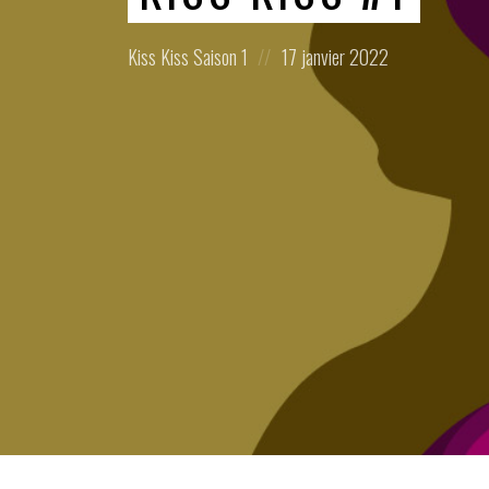
Posted
Posted
Kiss Kiss
Saison 1
17 janvier 2022
in:
on