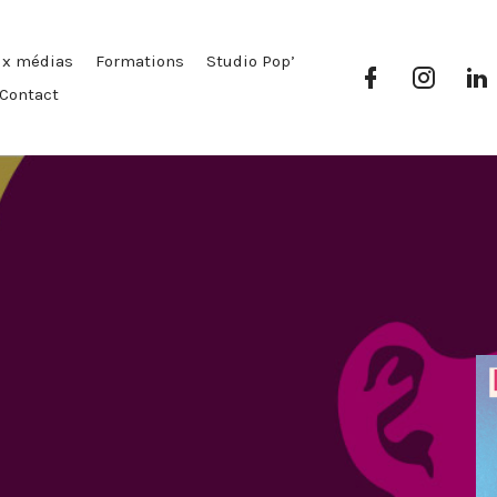
ux médias
Formations
Studio Pop’
Facebook
Instag
Pop’
Pop’
P
Contact
Média
Média