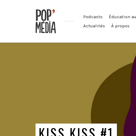
Podcasts
Éducation a
Actualités
À propos
Ouvrons
nos
oreilles
!
KISS KISS #1