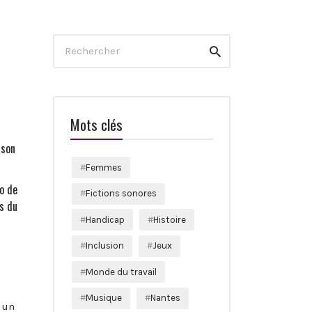
Search
Rechercher
for:
n
Mots clés
 son
Femmes
o de
Fictions sonores
es du
Handicap
Histoire
Inclusion
Jeux
Monde du travail
Musique
Nantes
t un