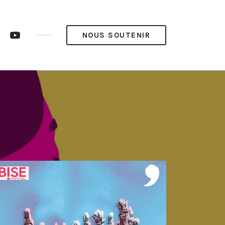
ram
LinkedIn
YouTube
NOUS SOUTENIR
op’
Pop’
Média
Média