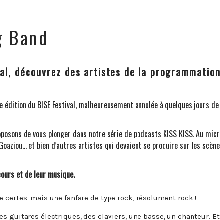
g Band
val, découvrez des artistes de la programmatio
e édition du
BISE Festival
, malheureusement annulée à quelques jours de
roposons de vous plonger dans notre série de podcasts KISS KISS. Au micr
Goaziou… et bien d’autres artistes qui devaient se produire sur les scèn
cours et de leur musique.
re certes, mais une fanfare de type rock, résolument rock !
es guitares électriques, des claviers, une basse, un chanteur. E