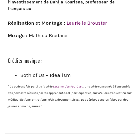
l’investissement de Bahija Kourisna, professeur de
français au
Réalisation et Montage :
Laurie le Brouster
Mixage :
Mathieu Bradane
Crédits musique :
Both of Us – Idealism
* Ce podcast fait parti de la série
L’atelier
des
Pop’ Cast
, une série consacrée à l’ensemble
des podcasts réalisés par les apprenant·es et participant·es, aux ateliers d’éducation aux
médias : fictions, entretiens, récits, documentaires… Des pépites sonores faites par des
jeunes et moins jeunes !