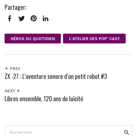
Partager:
Facebook
Twitter
Pinterest
LinkedIn
HÉROS DU QUOTIDIEN
L’ATELIER DES POP’ CAST
PREV
ZX -27 : L’aventure sonore d’un petit robot #3
NEXT
Libres ensemble, 120 ans de laïcité
Search
Reche
for: