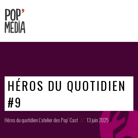
Ouvrons
nos
oreilles
!
HÉROS DU QUOTIDIEN
#9
Posted
Posted
Héros du quotidien
L’atelier des Pop’ Cast
13 juin 2025
in:
on