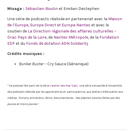
Mixage :
Sébastien Boutin
et Emilian Destephen
Une série de podcasts réalisée en partenariat avec la
Maison
de l’Europe, Europe Direct et Europa Nantes
et avec le
soutien de
La Direction régionale des affaires culturelles –
Drac Pays de la Loire
, de
Nantes Métropole
, de la
Fondation
EDF
et du
Fonds de dotation ADN Solidarity
Crédits musiques :
Bunker Buster
– Cry Sauce (Génerique)
* Ce podcast fait parti de la série
L’atelier
des
Pop’ Cast
, une série consacrée à l’ensemble
des podcasts réalisés par les apprenant·es et participant·es, aux ateliers d’éducation aux
médias : fictions, entretiens, récits, documentaires… Des pépites sonores faites par des
jeunes et moins jeunes !