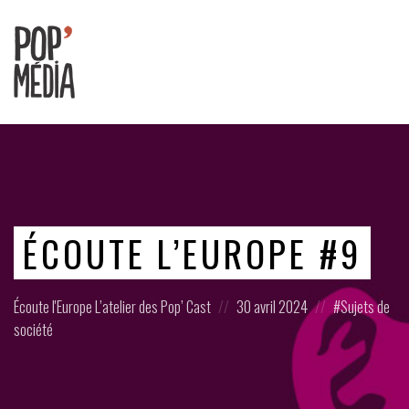
Ouvrons
nos
oreilles
!
ÉCOUTE L’EUROPE #9
Posted
Posted
Posted
Écoute l'Europe
L’atelier des Pop’ Cast
30 avril 2024
Sujets de
in:
on
in:
société