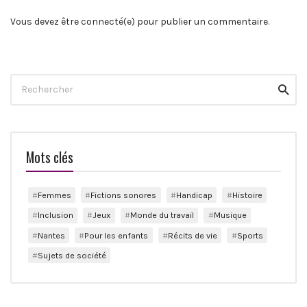
Vous devez être connecté(e) pour publier un commentaire.
Search
Reche
for:
Mots clés
Femmes
Fictions sonores
Handicap
Histoire
Inclusion
Jeux
Monde du travail
Musique
Nantes
Pour les enfants
Récits de vie
Sports
Sujets de société