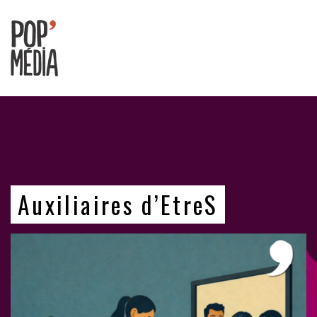
Ouvrons
nos
oreilles
!
Auxiliaires d’EtreS