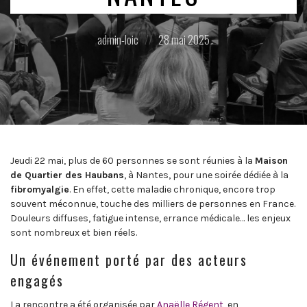
Posted
Posted
admin-loic
28 mai 2025
by:
on
Jeudi 22 mai, plus de 60 personnes se sont réunies à la
Maison
de Quartier des Haubans
, à Nantes, pour une soirée dédiée à la
fibromyalgie
. En effet, cette maladie chronique, encore trop
souvent méconnue, touche des milliers de personnes en France.
Douleurs diffuses, fatigue intense, errance médicale… les enjeux
sont nombreux et bien réels.
Un événement porté par des acteurs
engagés
La rencontre a été organisée par
Anaëlle Régent
, en