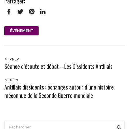
Partager:
Facebook
Twitter
Pinterest
LinkedIn
ÉVÉNEMENT
PREV
Séance d’écoute et débat – Les Dissidents Antillais
NEXT
Antillais dissidents : échanges autour d’une histoire
méconnue de la Seconde Guerre mondiale
Search
Reche